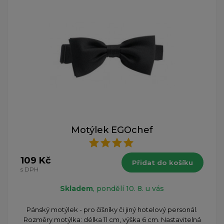
Motýlek EGOchef
109 Kč
Přidat do košíku
s DPH
Skladem
, pondělí 10. 8. u vás
Pánský motýlek - pro číšníky či jiný hotelový personál.
Rozměry motýlka: délka 11 cm, výška 6 cm. Nastavitelná