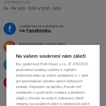
OTEVÍRACÍ DOBA
Po - Pá: 9:00 - 12:00 a 13:00 - 16:30
Vzdělávejte se a sledujte nás
na
Facebooku
Krásné produkty si přímo říkají
o sdílení na
Instagramu
Na vašem soukromí nám záleží
O novinkách píšeme
My, společnost Profi Vision s.r.o., IČ 47672072,
na
Twitteru
používáme soubory cookies k zajištění
funkčnosti webu as vaším souhlasem o. i. také
Produkty Vám představujeme
pro personalizaci obsahu našich webových
na
Youtube
stránek. Klepnutím na tlačítko „Povolit vše“
souhlasíte s využíváním cookies a předáním
údajů o chování na webu k zobrazení cílené
reklamy na sociálních sítích a reklamních sítích