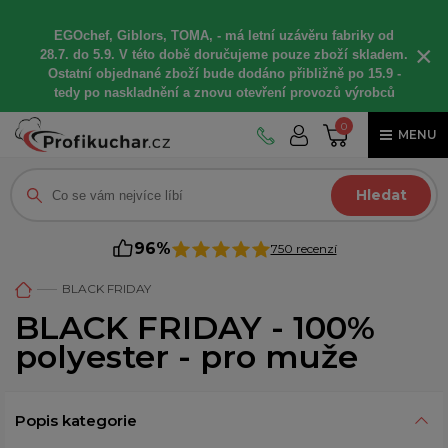
EGOchef, Giblors, TOMA, -
má letní
uzávěru fabriky od
×
28.7. do 5.9. V této době
doručujeme
pouze zboží skladem.
Ostatní
objednané
zboží bude dodáno
přibližně
po 15.9 -
t
edy po naskladnění a znovu otevření provozů výrobců
0
MENU
Hledat
96%
750 recenzí
BLACK FRIDAY
BLACK FRIDAY - 100%
polyester - pro muže
Popis kategorie