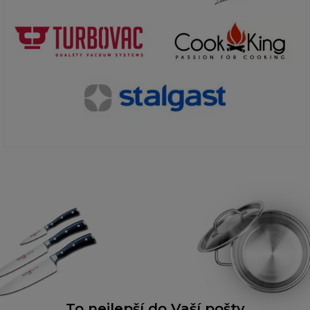
To nejlepší do Vaší pošty