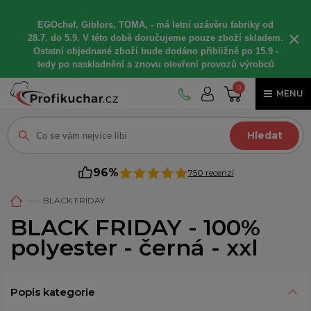
EGOchef, Giblors, TOMA, -
má letní
uzávěru fabriky od
×
28.7. do 5.9. V této době
doručujeme
pouze zboží skladem.
Ostatní
objednané
zboží bude dodáno
přibližně
po 15.9 -
t
edy po naskladnění a znovu otevření provozů výrobců
0
MENU
Hledat
96%
750 recenzí
BLACK FRIDAY
BLACK FRIDAY - 100%
polyester - černá - xxl
Popis kategorie