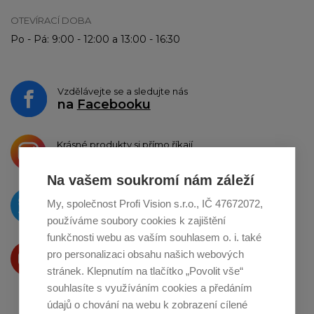
OTEVÍRACÍ DOBA
Po - Pá: 9:00 - 12:00 a 13:00 - 16:30
Vzdělávejte se a sledujte nás
na
Facebooku
Krásné produkty si přímo říkají
o sdílení na
Instagramu
Na vašem soukromí nám záleží
O novinkách píšeme
My, společnost Profi Vision s.r.o., IČ 47672072,
na
Twitteru
používáme soubory cookies k zajištění
funkčnosti webu as vaším souhlasem o. i. také
Produkty Vám představujeme
pro personalizaci obsahu našich webových
na
Youtube
stránek. Klepnutím na tlačítko „Povolit vše“
souhlasíte s využíváním cookies a předáním
údajů o chování na webu k zobrazení cílené