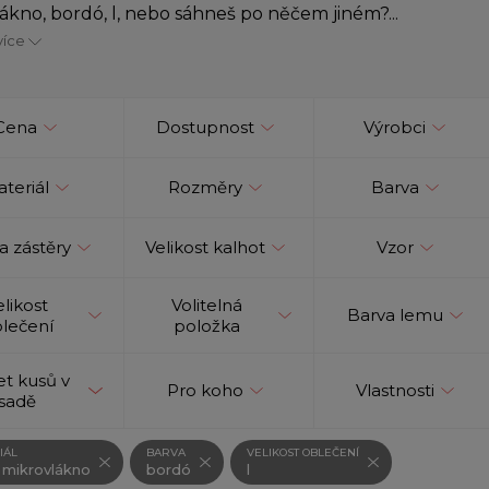
ákno, bordó, l, nebo sáhneš po něčem jiném?...
více
Cena
Dostupnost
Výrobci
teriál
Rozměry
Barva
a zástěry
Velikost kalhot
Vzor
elikost
Volitelná
Barva lemu
lečení
položka
t kusů v
Pro koho
Vlastnosti
sadě
IÁL
BARVA
VELIKOST OBLEČENÍ
 mikrovlákno
bordó
l