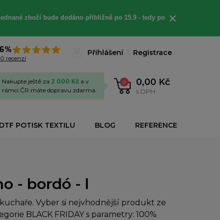
×
jednané
zboží bude dodáno
přibližně
po 15.9 - t
edy po
6%
Přihlášení
Registrace
0 recenzí
0,00 Kč
Nakupte ještě za
2 000 Kč
a v
0
rámci ČR máte dopravu zdarma.
s DPH
DTF POTISK TEXTILU
BLOG
REFERENCE
 - bordó - l
uchaře. Vyber si nejvhodnější produkt ze
ategorie BLACK FRIDAY s parametry: 100%