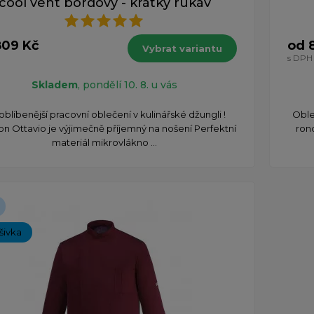
cool vent bordový - krátky rukáv
809 Kč
od 
Vybrat variantu
s DPH
Skladem
, pondělí 10. 8. u vás
joblíbenější pracovní oblečení v kulinářské džungli !
Oble
n Ottavio je výjimečně příjemný na nošení Perfektní
ron
materiál mikrovlákno ...
ýšivka