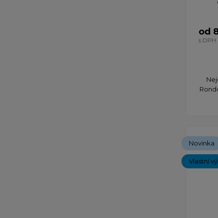
od 
s DPH
​Ne
Rondo
Novinka
Vlastní v