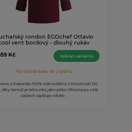
uchařský rondon EGOchef Ottavio
cool vent bordový - dlouhý rukáv
859 Kč
Vybrat variantu
Na objednávku do 2 týdnů
beno z materiálu 100% mikrovlákno o hmotnosti 130
, díky čemuž je lehounký jako pírko Síťovina po celé
zádech zajišťuje odvětr...