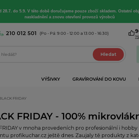
 28.7. do 5.9. V této době
doručujeme
pouze zboží skladem. Ostatní
ob
naskladnění a znovu otevření provozů výrobců
9
210 012 501
(Po - Pá: 9:00 - 12:00 a 13:00 - 16:30)
75
Hledat
VÝŠIVKY
GRAVÍROVÁNÍ DO KOVU
BLACK FRIDAY
CK FRIDAY - 100% mikrovlákno
RIDAY v mnoha provedeních pro profesionální i hobby k
ntu profikuchar.cz ještě dnes. Zaujaly tě produkty z k