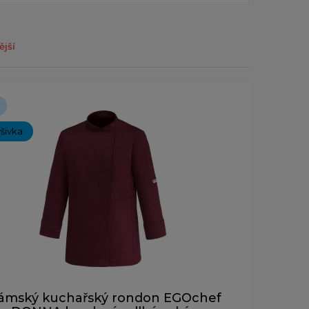
ější
ýšivka
ámský kuchařský rondon EGOchef