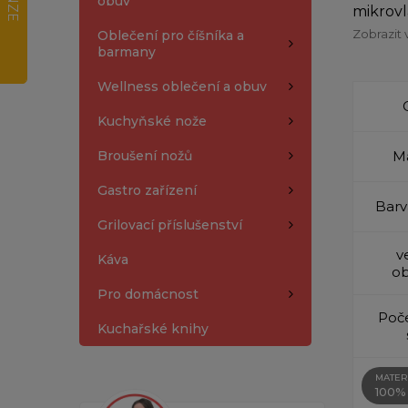
obuv
mikrovl
Zobrazit 
Oblečení pro číšníka a
barmany
Wellness oblečení a obuv
Kuchyňské nože
Broušení nožů
Ma
Gastro zařízení
Barv
Grilovací příslušenství
v
Káva
ob
Pro domácnost
Poče
Kuchařské knihy
MATER
100%