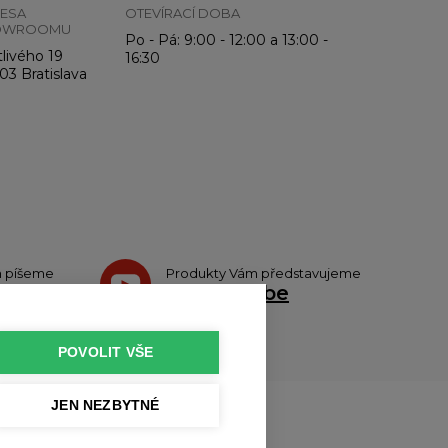
ESA
OTEVÍRACÍ DOBA
OWROOMU
Po - Pá: 9:00 - 12:00 a 13:00 -
livého 19
16:30
03 Bratislava
h píšeme
Produkty Vám představujeme
teru
na
Youtube
POVOLIT VŠE
JEN NEZBYTNÉ
u