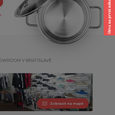
Sleva na první nákup
.
OWROOM V BRATISLAVĚ
Zobrazit na mapě