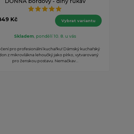
DONNA bordový - dlhý rukáv
849 Kč
Vybrat variantu
Skladem
, pondělí 10. 8. u vás
čení pro profesionální kuchařku! Dámský kuchařský
don z mikrovlákna lehoučký jako pírko, vytvarovaný
pro ženskou postavu. Nemačkav...