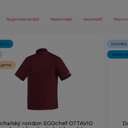
Nejprodávanější
Nejlevnější
Nejdražší
Nejnov
ých 1-3 z celkově 3 záznamů.
ýšivka
Novinka
Vlastní v
ujeme
chařský rondon EGOchef OTTAVIO
D