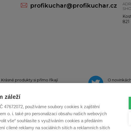
ADR
profikuchar@profikuchar.cz
SH
Kost
821 
Krásné produkty si přímo říkají
O novinkác
o sdílení na
Instagramu
na
Twit
 záleží
, IČ 47672072, používáme soubory cookies k zajištění
em o. i. také pro personalizaci obsahu našich webových
Profikuchar.sk
Profikoch.at
Profiszakacs.h
volit vše“ souhlasíte s využíváním cookies a předáním
í cílené reklamy na sociálních sítích a reklamních sítích