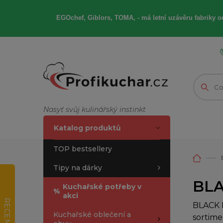
EGOchef, Giblors, TOMA, -
má letní
uzávěru fabriky od
Nasyť svůj kulinářský instinkt
Katalog produktů
TOP bestsellery
Tipy na dárky
BLA
Kuchařské potřeby v
%
akci
RECENZE
BLACK F
Kuchařské oblečení a
sortime