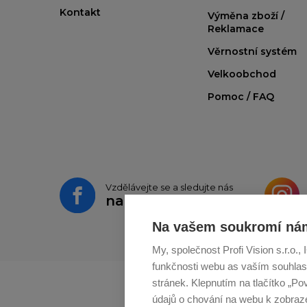
Kontakt
Výměna zboží /
Reklamace
Věrnostní systém
Velkoobchod
Pomoc / FAQ
Vzdělávejte se a sledujte nás
na
Facebooku
Na vašem soukromí nám
My, společnost Profi Vision s.r.o.
funkčnosti webu as vaším souhlas
stránek. Klepnutím na tlačítko „Po
údajů o chování na webu k zobrazen