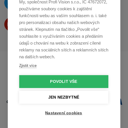
My, společnost Profi Vision s.r.o., IČ 47672072,
na
Twitteru
používáme soubory cookies k zajištění
funkčnosti webu as vaším souhlasem o. i. také
Produkty Vám představujeme
pro personalizaci obsahu našich webových
na
Youtube
stránek. Klepnutím na tlačítko „Povolit vše“
souhlasíte s využíváním cookies a předáním
údajů o chování na webu k zobrazení cílené
reklamy na sociálních sítích a reklamních sítích
na dalších webech.
Profikuchar.sk
Profikoch.at
Zjistit více
Profiszakacs.hu
POVOLIT VŠE
JEN NEZBYTNÉ
Nastavení cookies