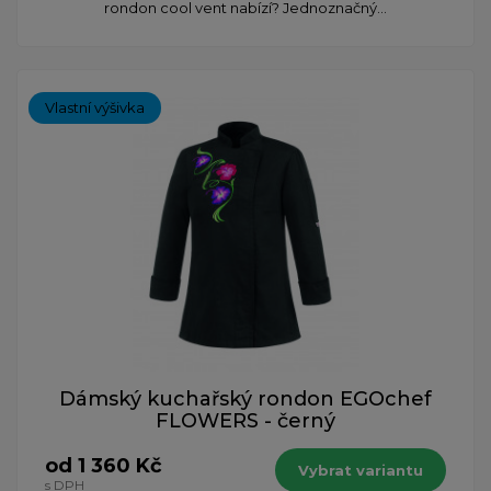
rondon cool vent nabízí? Jednoznačný...
Vlastní výšivka
Dámský kuchařský rondon EGOchef
FLOWERS - černý
od 1 360 Kč
Vybrat variantu
s DPH