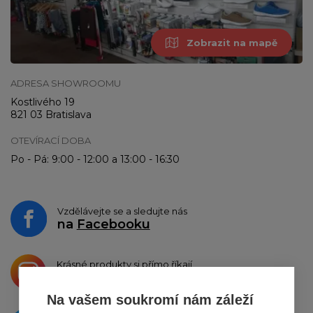
Zobrazit na mapě
ADRESA SHOWROOMU
Kostlivého 19
821 03 Bratislava
OTEVÍRACÍ DOBA
Po - Pá: 9:00 - 12:00 a 13:00 - 16:30
Vzdělávejte se a sledujte nás
na
Facebooku
Krásné produkty si přímo říkají
o sdílení na
Instagramu
Na vašem soukromí nám záleží