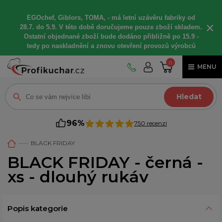
EGOchef, Giblors, TOMA, -
má letní
uzávěru fabriky od
×
28.7. do 5.9. V této době
doručujeme
pouze zboží skladem.
Ostatní
objednané
zboží bude dodáno
přibližně
po 15.9 -
t
edy po naskladnění a znovu otevření provozů výrobců
0
MENU
Hledat
96%
750 recenzí
BLACK FRIDAY
BLACK FRIDAY - černá -
xs - dlouhý rukáv
Popis kategorie