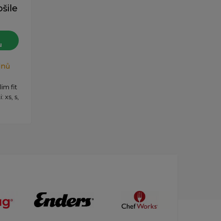
šile
u
dnů
im fit
 xs, s,