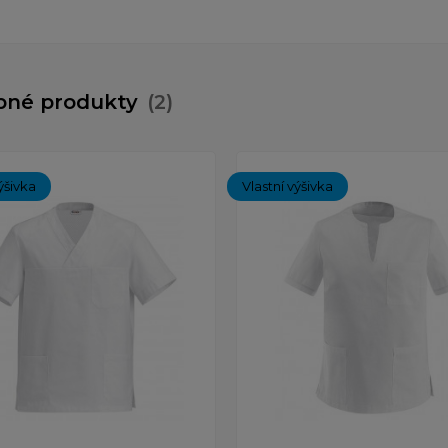
bné produkty
(2)
ýšivka
Vlastní výšivka