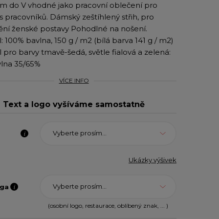
em do V vhodné jako pracovní oblečení pro
s pracovníků. Dámský zeštíhlený střih, pro
ění ženské postavy Pohodlné na nošení.
: 100% bavlna, 150 g / m2 (bílá barva 141 g / m2)
l pro barvy tmavě-šedá, světle fialová a zelená:
lna 35/65%
VÍCE INFO
Text a logo vyšíváme samostatně
Vyberte prosím...
Ukázky výšivek
Vyberte prosím...
oga
(osobní logo, restaurace, oblíbený znak, ... )