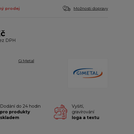
Možnosti dopravy
ý prodej
Kč
ez DPH
Gi Metal
Dodání do 24 hodin
Vyšití,
pro produkty
gravírování
skladem
loga a textu