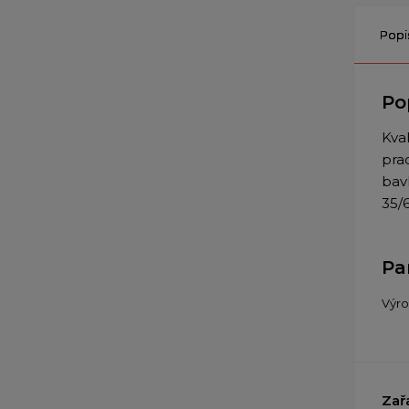
Popi
Po
Kva
pra
bavl
35/
Pa
Výr
Zař