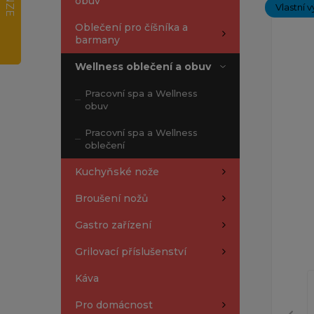
obuv
Vlastní v
Oblečení pro číšníka a
barmany
Wellness oblečení a obuv
Pracovní spa a Wellness
obuv
Pracovní spa a Wellness
oblečení
Kuchyňské nože
Broušení nožů
Gastro zařízení
Grilovací příslušenství
Káva
Pro domácnost