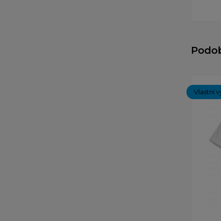
Podo
Vlastní v