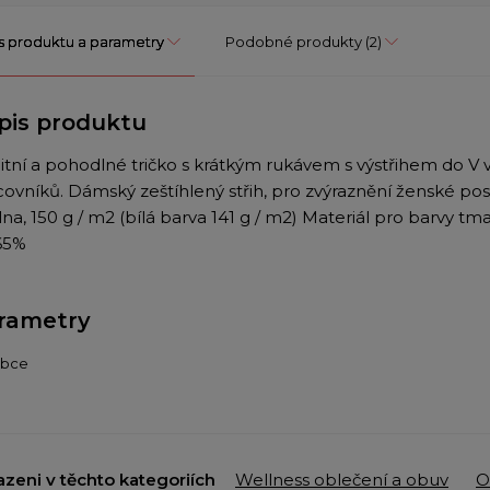
s produktu a parametry
Podobné produkty
(2)
pis produktu
litní a pohodlné tričko s krátkým rukávem s výstřihem do V
covníků. Dámský zeštíhlený střih, pro zvýraznění ženské po
na, 150 g / m2 (bílá barva 141 g / m2) Materiál pro barvy tm
65%
rametry
obce
azeni v těchto kategoriích
Wellness oblečení a obuv
O