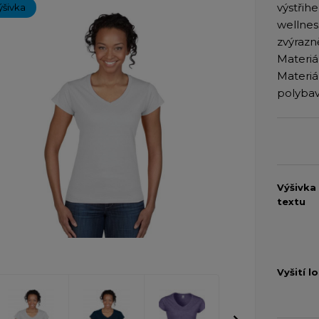
výstřih
ýšivka
wellnes
zvýrazn
Materiál
Materiá
polybav
Výšivka
textu
Vyšití l