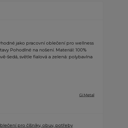
 vhodné jako pracovní oblečení pro wellness
stavy Pohodlné na nošení. Materiál: 100%
avě-šedá, světle fialová a zelená: polybavlna
Gi Metal
blečení pro číšníky, obuv, potřeby