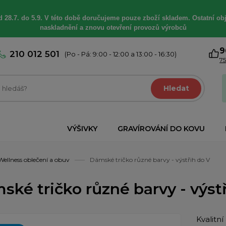
 28.7. do 5.9. V této době
doručujeme
pouze zboží skladem. Ostatní
ob
naskladnění a znovu otevření provozů výrobců
9
210 012 501
(Po - Pá: 9:00 - 12:00 a 13:00 - 16:30)
75
Hledat
VÝŠIVKY
GRAVÍROVÁNÍ DO KOVU
Wellness oblečení a obuv
Dámské tričko různé barvy - výstřih do V
ské tričko různé barvy - výst
Kvalitn