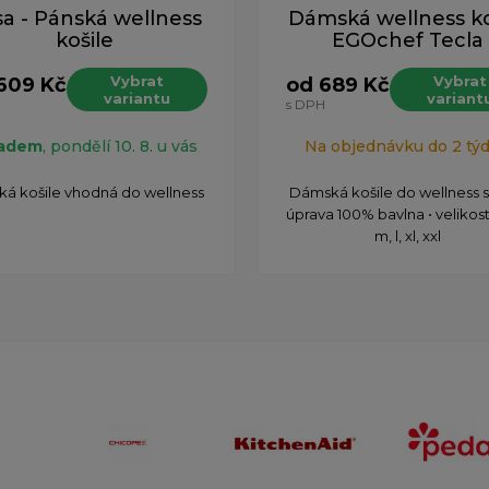
a - Pánská wellness
Dámská wellness ko
košile
EGOchef Tecla
Vybrat
Vybrat
609 Kč
od 689 Kč
variantu
variant
H
s DPH
ladem
, pondělí 10. 8. u vás
Na objednávku do 2 tý
ká košile vhodná do wellness
Dámská košile do wellness sl
úprava 100% bavlna • velikosti:
m, l, xl, xxl