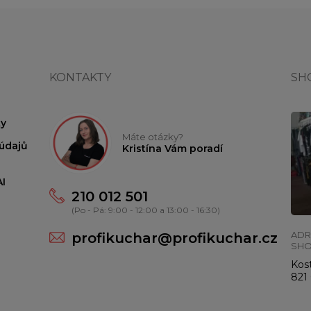
KONTAKTY
SH
y
Máte otázky?
údajů
Kristína Vám poradí
I
210 012 501
(Po - Pá: 9:00 - 12:00 a 13:00 - 16:30)
ADR
profikuchar@profikuchar.cz
SH
Kost
821 