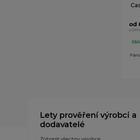
Cas
od 
s DP
Sk
Páns
Lety prověření výrobci a
dodavatelé
Zobrazit všechny výrobce