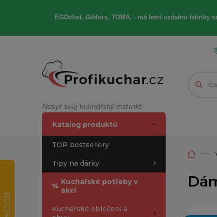
EGOchef, Giblors, TOMA, -
má letní
uzávěru fabriky od
Nasyť svůj kulinářský instinkt
Katalog produktů
TOP bestsellery
Tipy na dárky
Dám
Kuchařské potřeby v
%
akci
RECENZE
Kuchařské oblečení a