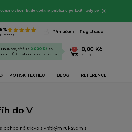
×
jednané
zboží bude dodáno
přibližně
po 15.9 - t
edy po
6%
Přihlášení
Registrace
0 recenzí
0,00 Kč
Nakupte ještě za
2 000 Kč
a v
0
rámci ČR máte dopravu zdarma.
s DPH
DTF POTISK TEXTILU
BLOG
REFERENCE
řih do V
í a pohodlné tričko s krátkým rukávem s