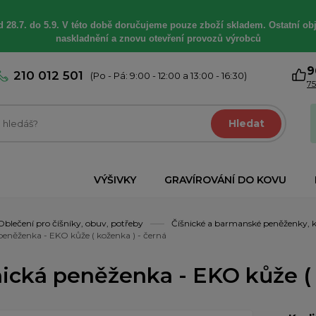
 28.7. do 5.9. V této době
doručujeme
pouze zboží skladem. Ostatní
ob
naskladnění a znovu otevření provozů výrobců
9
210 012 501
(Po - Pá: 9:00 - 12:00 a 13:00 - 16:30)
75
Hledat
VÝŠIVKY
GRAVÍROVÁNÍ DO KOVU
Oblečení pro číšníky, obuv, potřeby
Číšnické a barmanské peněženky, k
peněženka - EKO kůže ( koženka ) - černá
nická peněženka - EKO kůže ( 