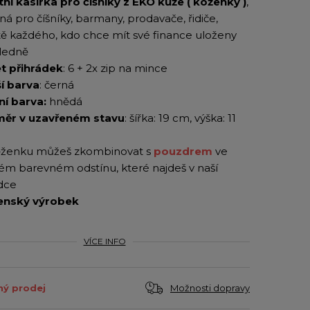
tní kasírka pro číšníky z EKO kůže ( koženky )
,
á pro číšníky, barmany, prodavače, řidiče,
tě každého, kdo chce mít své finance uloženy
ledně
t přihrádek
: 6 + 2x zip na mince
ší barva
: černá
ní barva:
hnědá
ěr v uzavřeném stavu
: šířka: 19 cm, výška: 11
ženku můžeš zkombinovat s
pouzdrem
ve
ném barevném odstínu, které najdeš v naší
dce
enský výrobek
VÍCE INFO
Možnosti dopravy
ý prodej