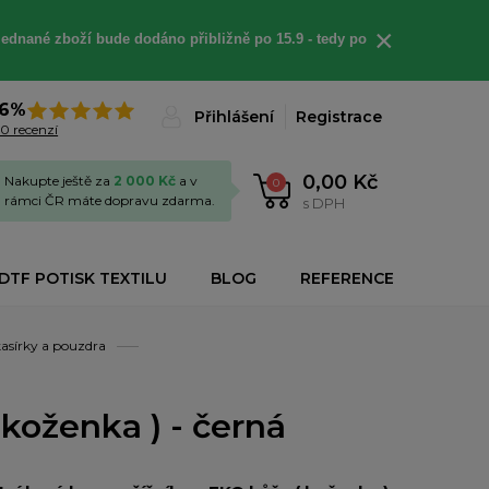
×
jednané
zboží bude dodáno
přibližně
po 15.9 - t
edy po
6%
Přihlášení
Registrace
0 recenzí
0,00 Kč
Nakupte ještě za
2 000 Kč
a v
0
rámci ČR máte dopravu zdarma.
s DPH
DTF POTISK TEXTILU
BLOG
REFERENCE
asírky a pouzdra
koženka ) - černá