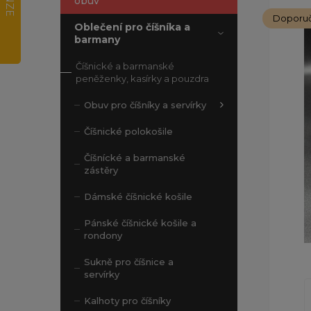
obuv
Doporu
Oblečení pro číšníka a
barmany
Číšnické a barmanské
peněženky, kasírky a pouzdra
Obuv pro číšníky a servírky
Číšnické polokošile
Číšnícké a barmanské
zástěry
Dámské číšnické košile
Pánské číšnické košile a
rondony
Sukně pro číšnice a
servírky
Kalhoty pro číšníky