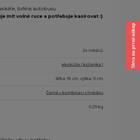
axikáře, šoféra autobusu.
e mít volné ruce a potřebuje kasírovat :)
Sleva na první nákup
24 měsíců
ekokůže ( koženka )
šířka: 19 cm, výška: 11 cm
Černá v kombinaci s hnědou
0,25
kg
íšníky, obuv, potřeby