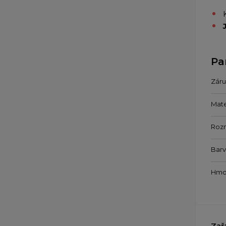
Pa
Záru
Mate
Roz
Bar
Hmo
Zař