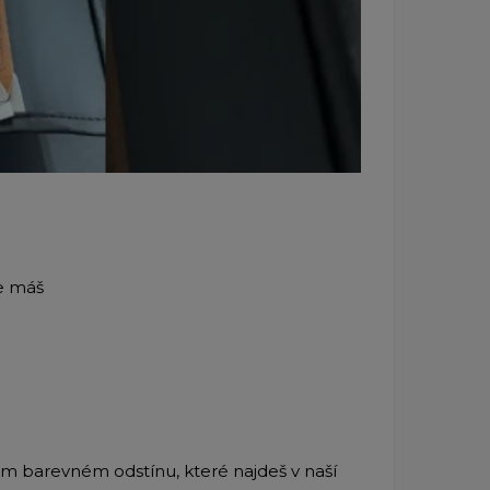
ce máš
ém barevném odstínu, které najdeš v naší