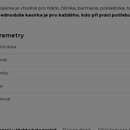
Kasírka je vhodná pro řidiče, číšníka, barmana, pokladníka, t
Jednoduše kasírka je pro každého, kdo při práci potřebuj
rametry
ční doba
riál
měry
va
tnost
azeni v těchto kategoriích
Doporučené
Oblečení pro č