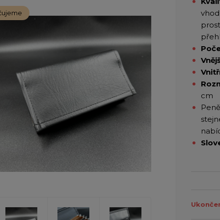
Kvali
vhodn
čujeme
pros
přeh
Poče
Vněj
Vnitř
Rozm
cm
Peně
stej
nabí
Slov
Ukončen