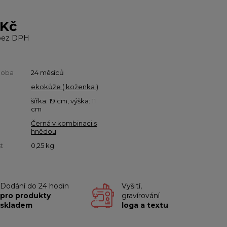
 Kč
ez DPH
doba
24 měsíců
ekokůže ( koženka )
šířka: 19 cm, výška: 11
cm
Černá v kombinaci s
hnědou
t
0,25
kg
Dodání do 24 hodin
Vyšití,
pro produkty
gravírování
skladem
loga a textu