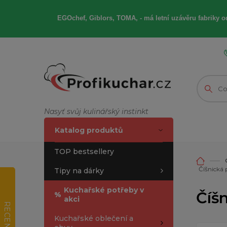
EGOchef, Giblors, TOMA, -
má letní
uzávěru fabriky od
Nasyť svůj kulinářský instinkt
Katalog produktů
TOP bestsellery
Číšnická 
Tipy na dárky
Kuchařské potřeby v
Číš
%
akci
RECENZE
Kuchařské oblečení a