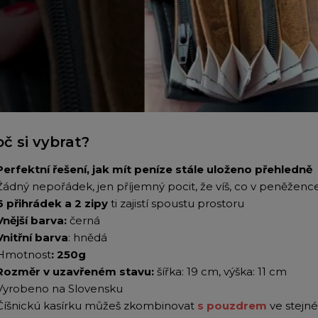
oč si vybrat?
Perfektní řešení, jak mít peníze stále uloženo přehledně
Žádný nepořádek, jen příjemný pocit, že víš, co v peněžen
6 přihrádek a 2 zipy
ti zajistí spoustu prostoru
Vnější barva:
černá
Vnitřní barva
: hnědá
Hmotnost
: 250g
Rozměr v uzavřeném stavu:
šířka: 19 cm, výška: 11 cm
Vyrobeno na Slovensku
Číšnickú kasírku můžeš zkombinovat
s pouzdrem
ve stejn