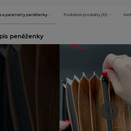
s a parametry peněženky
Podobné produkty
(10)
Moh
pis peněženky