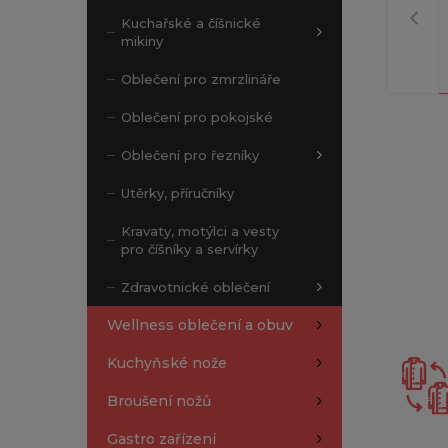
Kuchařské a číšnické
mikiny
Oblečení pro zmrzlináře
Oblečení pro pokojské
Oblečení pro řezníky
Utěrky, příručníky
Kravaty, motýlci a vesty
pro číšníky a servírky
Zdravotnické oblečení
Wellness oblečení a obuv
Kuchyňské nože
Broušení nožů
Gastro zařízení