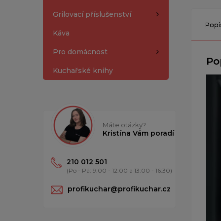
Grilovací příslušenství
Popi
Káva
Pro domácnost
Po
Kuchařské knihy
Máte otázky?
Kristína Vám poradí
210 012 501
(Po - Pá: 9:00 - 12:00 a 13:00 - 16:30)
profikuchar@profikuchar.cz